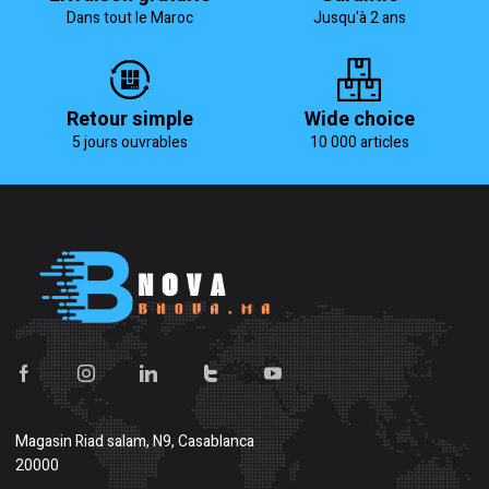
Dans tout le Maroc
Jusqu'à 2 ans
Retour simple
Wide choice
5 jours ouvrables
10 000 articles
Magasin
Riad salam, N9, Casablanca
20000