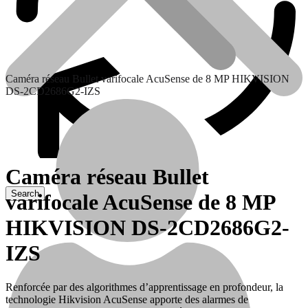
Caméra réseau Bullet varifocale AcuSense de 8 MP HIKVISION
DS-2CD2686G2-IZS
Caméra réseau Bullet
varifocale AcuSense de 8 MP
Contactez nous
HIKVISION DS-2CD2686G2-
IZS
Renforcée par des algorithmes d’apprentissage en profondeur, la
technologie Hikvision AcuSense apporte des alarmes de