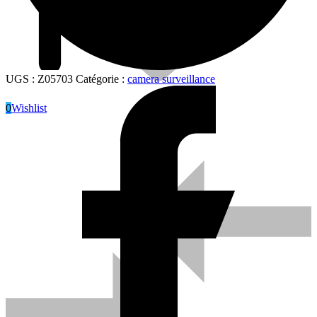
UGS :
Z05703
Catégorie :
camera surveillance
0
Wishlist