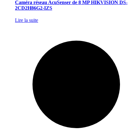
Caméra réseau AcuSenser de 8 MP HIKVISION DS-
2CD2H86G2-IZS
Lire la suite