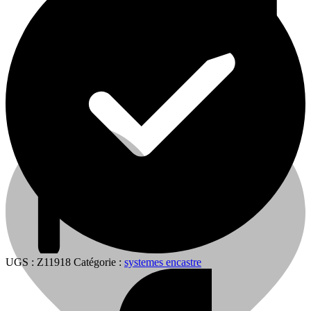
0
0
Cart
UGS :
Z11918
Catégorie :
systemes encastre