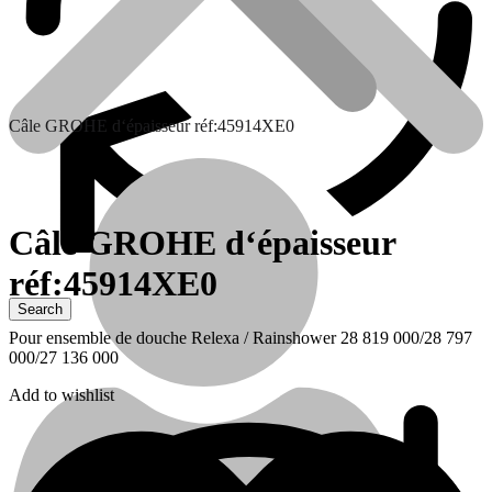
Câle GROHE d‘épaisseur réf:45914XE0
Câle GROHE d‘épaisseur
réf:45914XE0
Contactez nous
Pour ensemble de douche Relexa / Rainshower 28 819 000/28 797
000/27 136 000
Add to wishlist