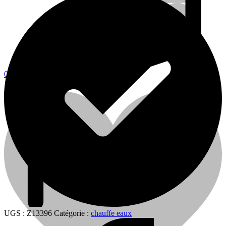
0
0
Cart
UGS :
Z13396
Catégorie :
chauffe eaux