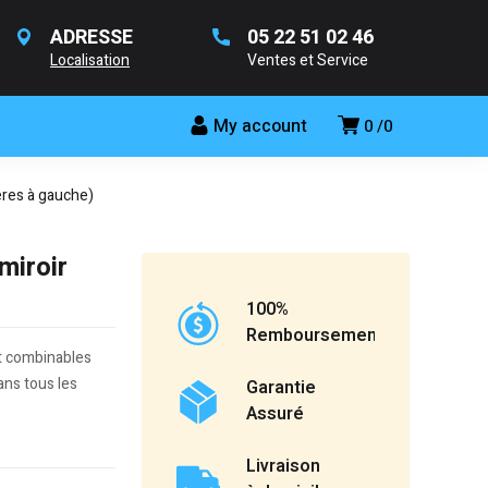
ADRESSE
05 22 51 02 46
Localisation
Ventes et Service
My account
0
0
ères à gauche)
miroir
100%
Remboursement
nt combinables
ans tous les
Garantie
Assuré
Livraison