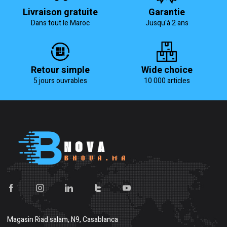
Livraison gratuite
Garantie
Dans tout le Maroc
Jusqu'à 2 ans
Retour simple
Wide choice
5 jours ouvrables
10 000 articles
Magasin
Riad salam, N9, Casablanca