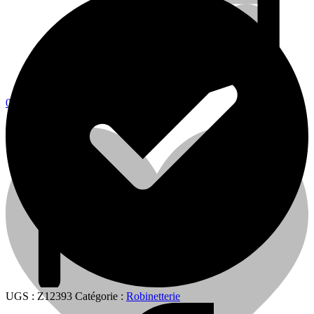
0
0
Cart
UGS :
Z12393
Catégorie :
Robinetterie