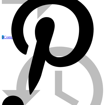
0
Compare