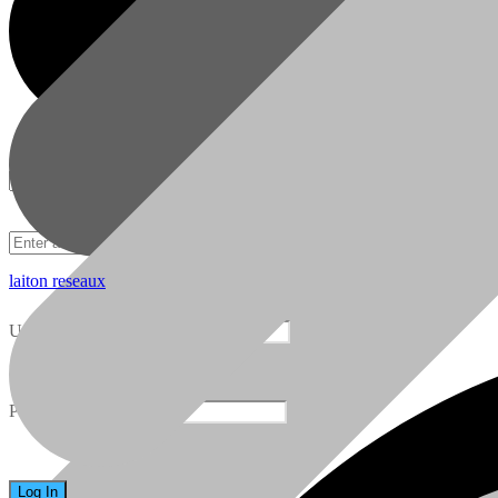
laiton reseaux
05 22 51 02 46
FAQ
Username
Ventes et Service
FAQ
Password