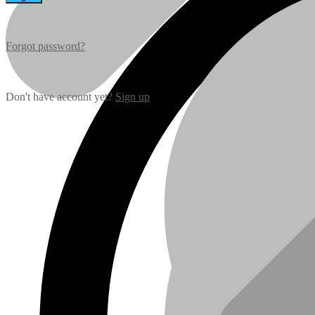
Forgot password?
Don't have account yet?
Sign up