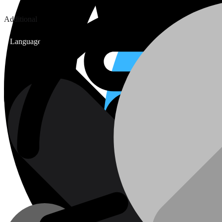
Additional
Language: