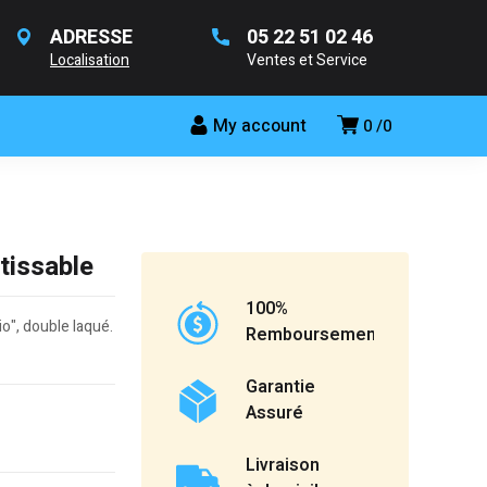
ADRESSE
05 22 51 02 46
Localisation
Ventes et Service
My account
0
0
tissable
100%
o", double laqué.
Remboursement
Garantie
Assuré
Livraison