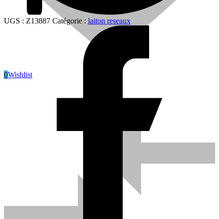
UGS :
Z13887
Catégorie :
laiton reseaux
0
Wishlist