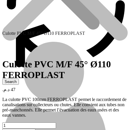
Culotte PVC M/F 45° Ø110 FERROPLAST
Culotte PVC M/F 45° Ø110
FERROPLAST
Contactez nous
د.م.
47
La culotte PVC 100mm FERROPLAST permet le raccordement de
canalisations sur collecteurs ou chutes. Elle convient aux tubes non
pré-manchonnés. Elle permet l’évacuation des eaux usées et des
eaux vannes.
quantité
de