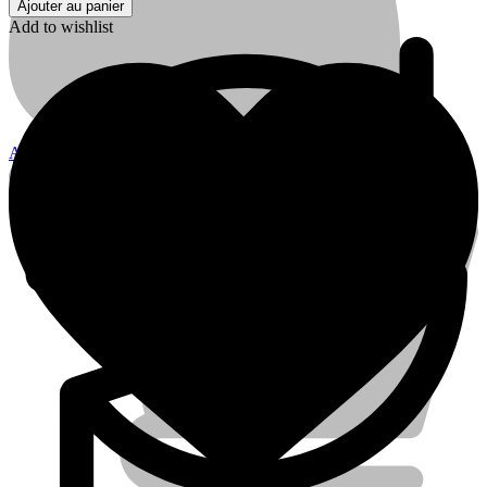
Ajouter au panier
Culotte
Add to wishlist
PVC
M/F
45°
Ø110
FERROPLAST
Account