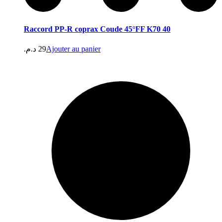
Raccord PP-R coprax Coude 45°FF K70 40
د.م.
29
Ajouter au panier