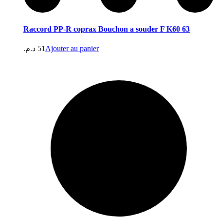
Raccord PP-R coprax Bouchon a souder F K60 63
د.م.
51
Ajouter au panier