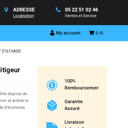
ADRESSE
05 22 51 02 46
Localisation
Ventes et Service
My account
0
0
éf:31615A00
tigeur
0
100%
Remboursement
phite dispose de
rer et arrêter le
Garantie
ode d’économie
Assuré
Livraison