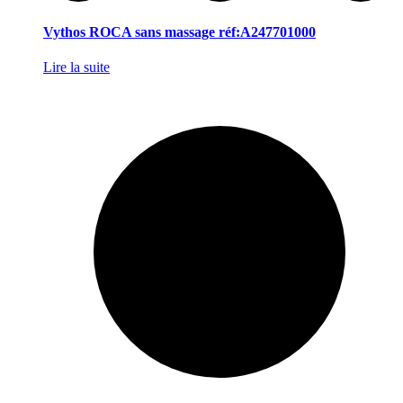
Vythos ROCA sans massage réf:A247701000
Lire la suite