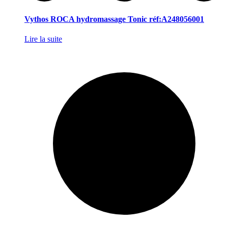
Vythos ROCA hydromassage Tonic réf:A248056001
Lire la suite