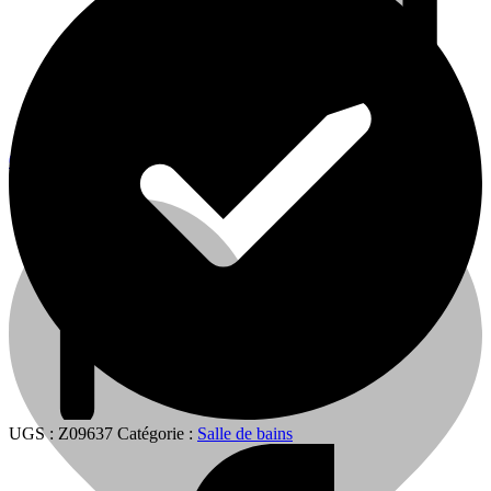
0
0
Cart
UGS :
Z09637
Catégorie :
Salle de bains