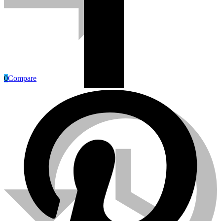
0
Compare