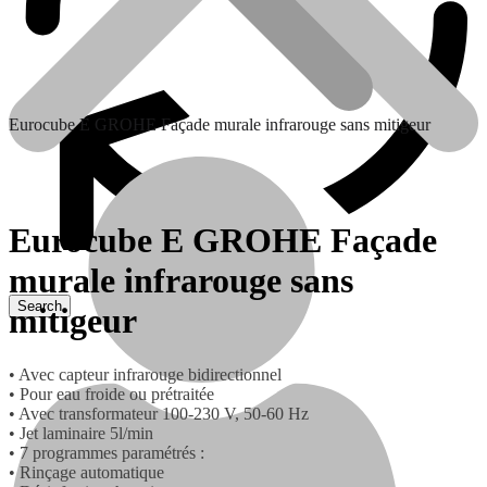
Eurocube E GROHE Façade murale infrarouge sans mitigeur
Eurocube E GROHE Façade
murale infrarouge sans
mitigeur
Contactez nous
• Avec capteur infrarouge bidirectionnel
• Pour eau froide ou prétraitée
• Avec transformateur 100-230 V, 50-60 Hz
• Jet laminaire 5l/min
• 7 programmes paramétrés :
• Rinçage automatique