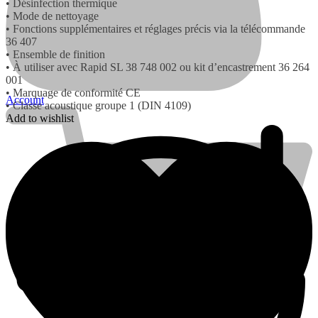
• Désinfection thermique
• Mode de nettoyage
• Fonctions supplémentaires et réglages précis via la télécommande
36 407
• Ensemble de finition
• À utiliser avec Rapid SL 38 748 002 ou kit d’encastrement 36 264
001
• Marquage de conformité CE
Account
• Classe acoustique groupe 1 (DIN 4109)
Add to wishlist