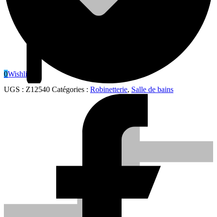
0
Wishlist
UGS :
Z12540
Catégories :
Robinetterie
,
Salle de bains