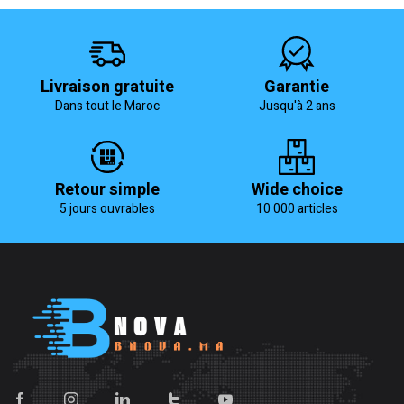
Livraison gratuite
Garantie
Dans tout le Maroc
Jusqu'à 2 ans
Retour simple
Wide choice
5 jours ouvrables
10 000 articles