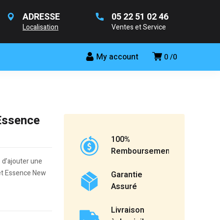
ADRESSE
05 22 51 02 46
Localisation
Ventes et Service
My account
0
0
Essence
100%
Remboursement
 d’ajouter une
net Essence New
Garantie
Assuré
Livraison