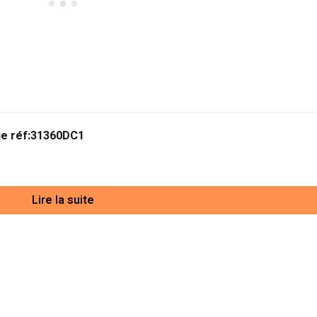
ue réf:31360DC1
Lire la suite