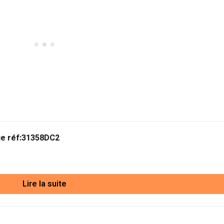
ue réf:31358DC2
Lire la suite