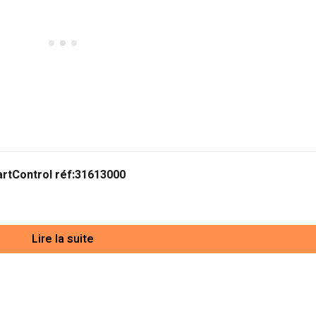
rtControl réf:31613000
Lire la suite