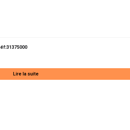
éf:31375000
Lire la suite