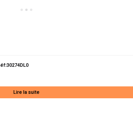
réf:30274DL0
Lire la suite