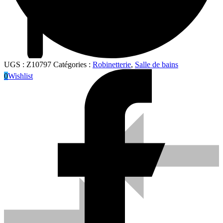
UGS :
Z10797
Catégories :
Robinetterie
,
Salle de bains
0
Wishlist