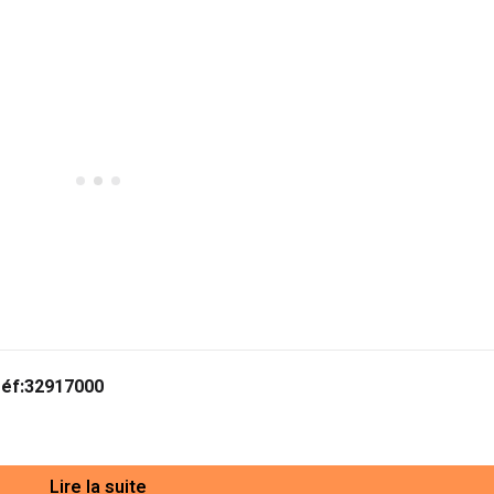
éf:32917000
Lire la suite