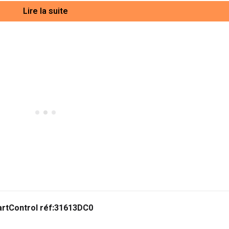
Lire la suite
artControl réf:31613DC0