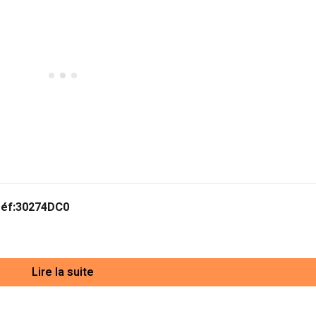
réf:30274DC0
Lire la suite