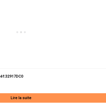
réf:32917DC0
Lire la suite