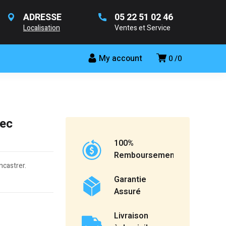
ADRESSE
05 22 51 02 46
Localisation
Ventes et Service
My account
0
0
vec
100%
Remboursement
ncastrer.
Garantie
Assuré
Livraison