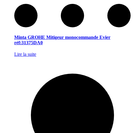
Minta GROHE Mitigeur monocommande Evier
réf:31375DA0
Lire la suite