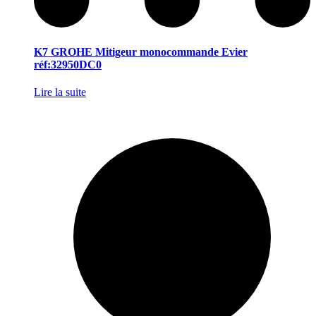
K7 GROHE Mitigeur monocommande Evier
réf:32950DC0
Lire la suite