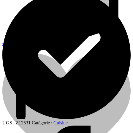
0
0
Cart
UGS :
Z12531
Catégorie :
Cuisine