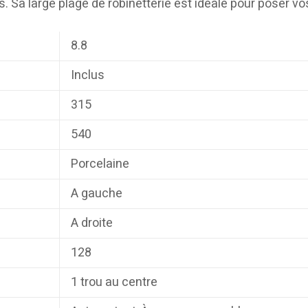
. Sa large plage de robinetterie est idéale pour poser vo
8.8
Inclus
315
540
Porcelaine
A gauche
A droite
128
1 trou au centre