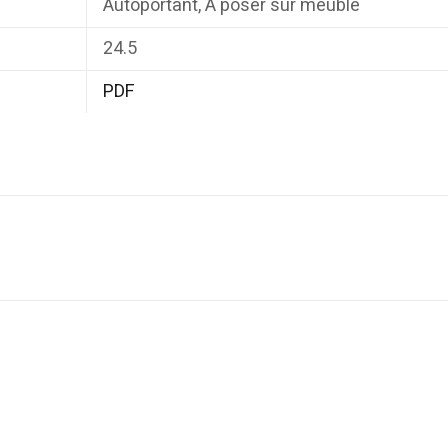
Autoportant, À poser sur meuble
24.5
PDF