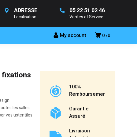
ADRESSE
05 22 51 02 46
Localisation
Ventes et Service
My account
0
0
fixations
100%
Remboursement
esign
toutes les salles
Garantie
ser vos ustentiles
Assuré
Livraison