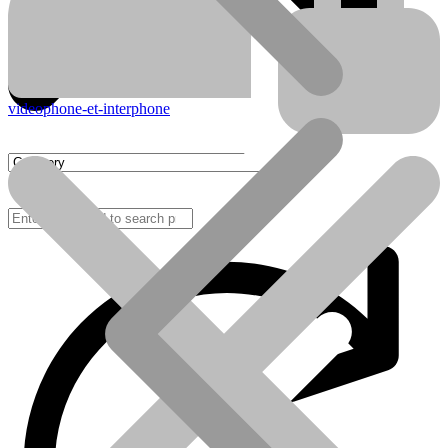
videophone-et-interphone
FAQ