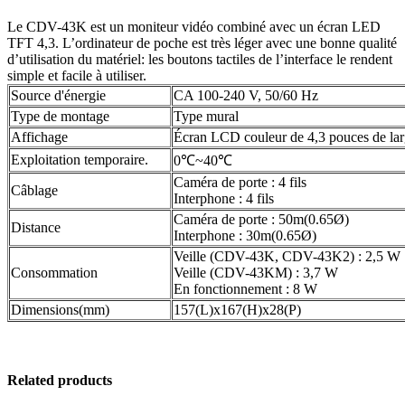
Le CDV-43K est un moniteur vidéo combiné avec un écran LED
TFT 4,3. L’ordinateur de poche est très léger avec une bonne qualité
d’utilisation du matériel: les boutons tactiles de l’interface le rendent
simple et facile à utiliser.
Source d'énergie
CA 100-240 V, 50/60 Hz
Type de montage
Type mural
Affichage
Écran LCD couleur de 4,3 pouces de la
Exploitation temporaire.
0℃~40℃
Caméra de porte : 4 fils
Câblage
Interphone : 4 fils
Caméra de porte : 50m(0.65Ø)
Distance
Interphone : 30m(0.65Ø)
Veille (CDV-43K, CDV-43K2) : 2,5 W
Consommation
Veille (CDV-43KM) : 3,7 W
En fonctionnement : 8 W
Dimensions(mm)
157(L)x167(H)x28(P)
Related products