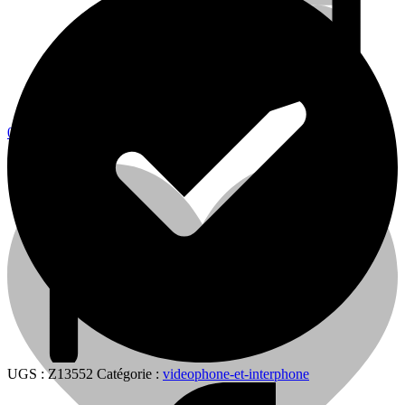
0
0
Cart
UGS :
Z13552
Catégorie :
videophone-et-interphone