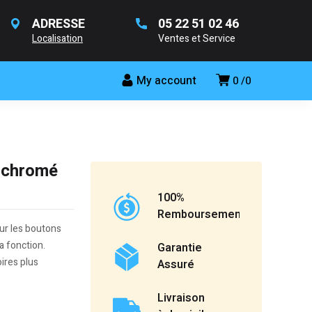
ADRESSE
05 22 51 02 46
Localisation
Ventes et Service
My account
0
0
 chromé
100%
Remboursement
ur les boutons
a fonction.
Garantie
oires plus
Assuré
Livraison