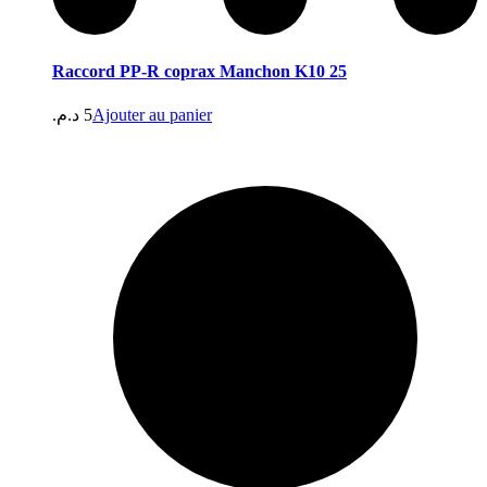
Raccord PP-R coprax Manchon K10 25
د.م.
5
Ajouter au panier