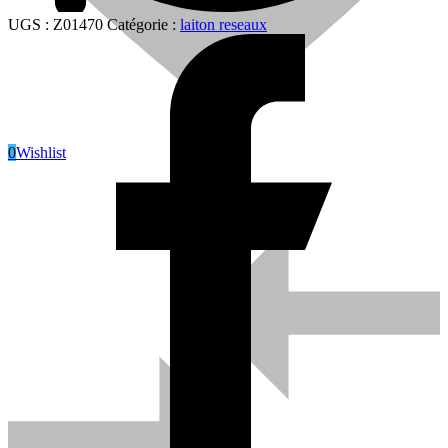
UGS :
Z01470
Catégorie :
laiton reseaux
0
Wishlist