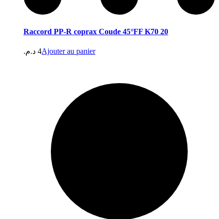
Raccord PP-R coprax Coude 45°FF K70 20
د.م.
4
Ajouter au panier