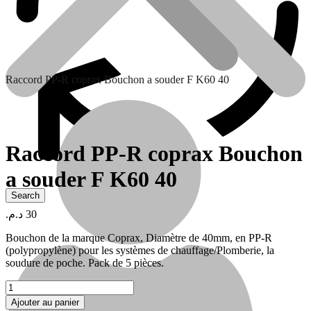
Raccord PP-R coprax Bouchon a souder F K60 40
Raccord PP-R coprax Bouchon
a souder F K60 40
Contactez nous
د.م.
30
Bouchon de la marque Coprax, Diamètre de 40mm, en PP-R
(polypropylène) pour les systèmes de chauffage/Plomberie, la
soudure de poche. Pack de 5 pièces.
quantité
de
Ajouter au panier
Raccord