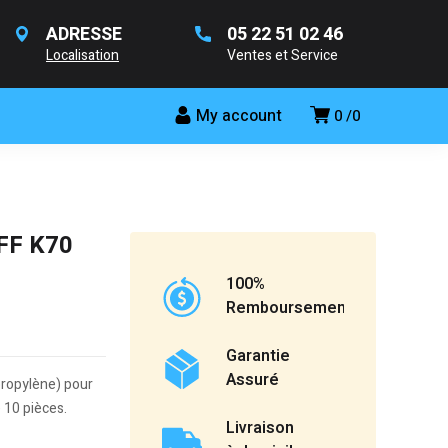
ADRESSE
05 22 51 02 46
Localisation
Ventes et Service
My account
0
0
FF K70
100%
Remboursement
Garantie
Assuré
ropylène) pour
 10 pièces.
Livraison