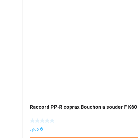
Raccord PP-R coprax Bouchon a souder F K60
د.م.
6