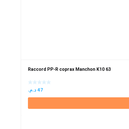
Raccord PP-R coprax Manchon K10 63
د.م.
47