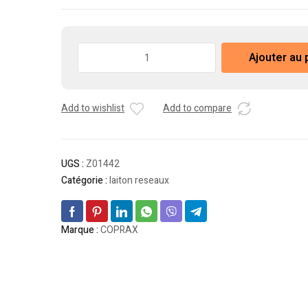
quantité
Ajouter au 
de
Raccord
PP-
Add to wishlist
Add to compare
R
coprax
Coude
45°FF
UGS :
Z01442
K70
Catégorie :
laiton reseaux
25
Marque :
COPRAX