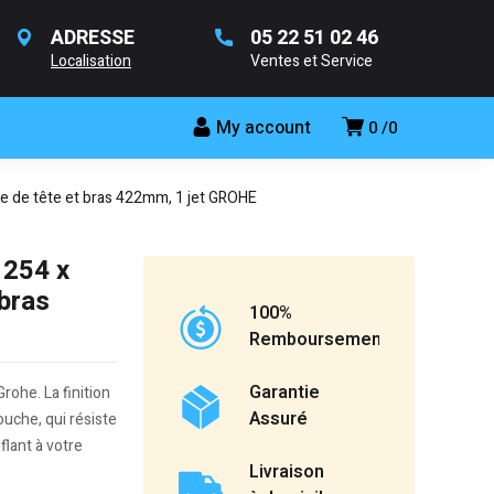
ADRESSE
05 22 51 02 46
Localisation
Ventes et Service
My account
0
0
 de tête et bras 422mm, 1 jet GROHE
 254 x
bras
100%
Remboursement
Garantie
ohe. La finition
Assuré
uche, qui résiste
flant à votre
Livraison