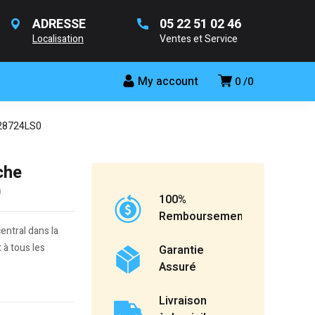
ADRESSE
05 22 51 02 46
Localisation
Ventes et Service
My account
0
0
:28724LS0
che
0
100%
Remboursement
ntral dans la
 à tous les
Garantie
Assuré
Livraison