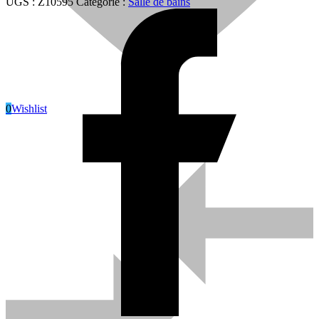
UGS :
Z10595
Catégorie :
Salle de bains
0
Wishlist