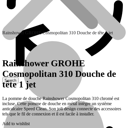
Rainshower GROHE Cosmopolitan 310 Douche de tête 1 jet
Rainshower GROHE
Cosmopolitan 310 Douche de
tête 1 jet
Contactez nous
La pomme de douche Rainshower Cosmopolitan 310 chromé est
incluse. Cette pomme de douche en métal intègre un système
anticalcaire Speed ​​Clean. Son joli design connecte des accessoires
tels que le fil de connexion et il est facile à installer.
Add to wishlist