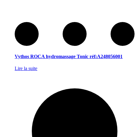
Vythos ROCA hydromassage Tonic réf:A248056001
Lire la suite