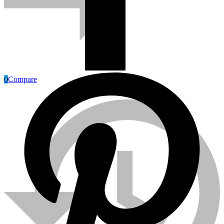
0
Compare