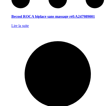
Becool ROCA biplace sans massage réf:A247989001
Lire la suite