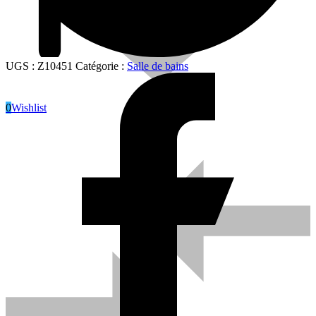
UGS :
Z10451
Catégorie :
Salle de bains
0
Wishlist