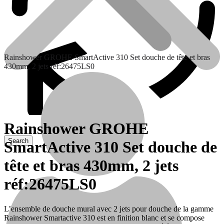
Rainshower GROHE SmartActive 310 Set douche de tête et bras
430mm, 2 jets réf:26475LS0
Rainshower GROHE
SmartActive 310 Set douche de
Contactez nous
tête et bras 430mm, 2 jets
réf:26475LS0
L’ensemble de douche mural avec 2 jets pour douche de la gamme
Rainshower Smartactive 310 est en finition blanc et se compose