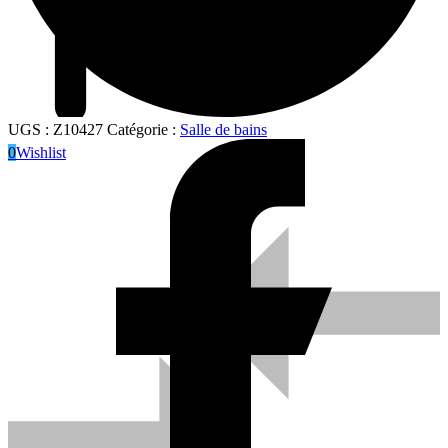
UGS :
Z10427
Catégorie :
Salle de bains
0
Wishlist