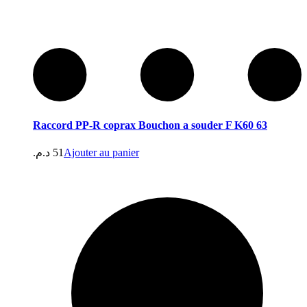
Raccord PP-R coprax Bouchon a souder F K60 63
د.م.
51
Ajouter au panier