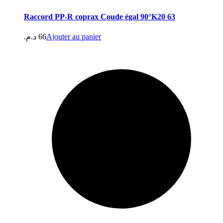
Raccord PP-R coprax Coude égal 90°K20 63
د.م.
66
Ajouter au panier