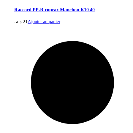
Raccord PP-R coprax Manchon K10 40
د.م.
21
Ajouter au panier