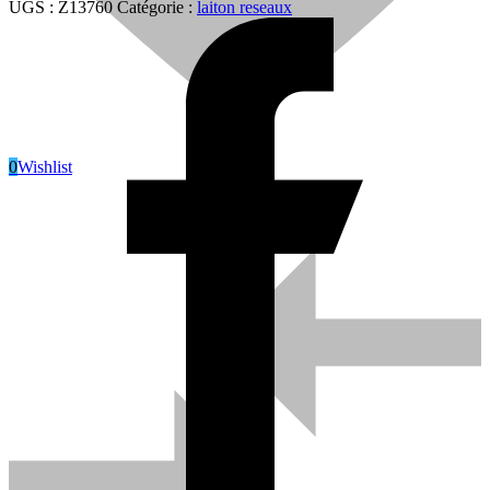
UGS :
Z13760
Catégorie :
laiton reseaux
0
Wishlist