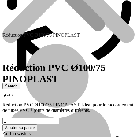
Réduction PVC Ø100/75 PINOPLAST
Réduction PVC Ø100/75
PINOPLAST
Contactez nous
د.م.
7
Réduction PVC Ø100/75 PINOPLAST. Idéal pour le raccordement
de tubes PVC à joints de diamètres différents.
quantité
de
Ajouter au panier
Réduction
Add to wishlist
PVC