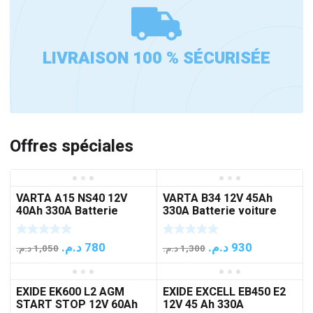
LIVRAISON 100 % SÉCURISÉE
Offres spéciales
VARTA A15 NS40 12V
VARTA B34 12V 45Ah
40Ah 330A Batterie
330A Batterie voiture
voiture
Le
Le
Le
Le
د.م.
780
د.م.
930
د.م.
1,050
د.م.
1,300
prix
prix
prix
prix
initial
actuel
initial
actuel
EXIDE EK600 L2 AGM
EXIDE EXCELL EB450 E2
était :
est :
était :
est :
START STOP 12V 60Ah
12V 45 Ah 330A