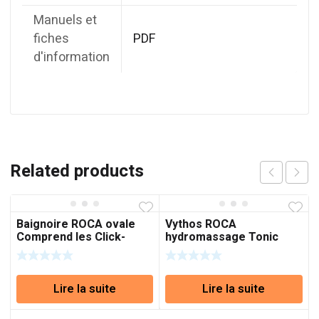
Manuels et
fiches
PDF
d'information
Related products
Baignoire ROCA ovale
Vythos ROCA
Comprend les Click-
hydromassage Tonic
clack de gaspillage
réf:A248056001
Lire la suite
Lire la suite