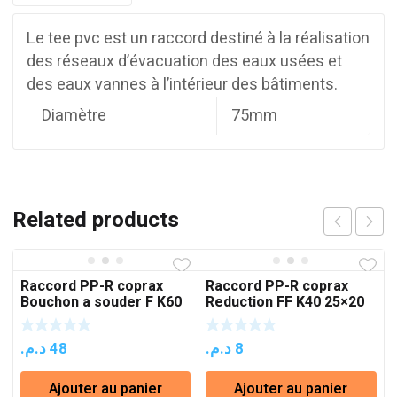
Le tee pvc est un raccord destiné à la réalisation
des réseaux d’évacuation des eaux usées et
des eaux vannes à l’intérieur des bâtiments.
Diamètre
75mm
Related products
Raccord PP-R coprax
Raccord PP-R coprax
Bouchon a souder F K60
Reduction FF K40 25×20
50
د.م.
48
د.م.
8
Ajouter au panier
Ajouter au panier