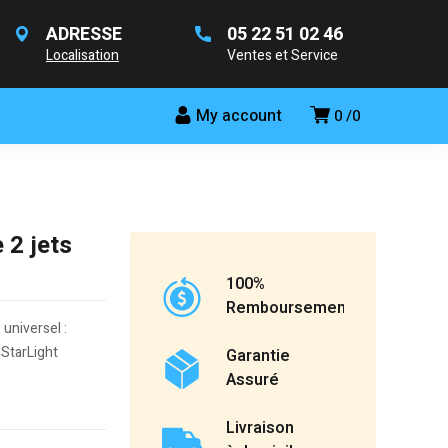
ADRESSE
05 22 51 02 46
Localisation
Ventes et Service
My account
0
0
2 jets
100%
Remboursement
universel :
 StarLight
Garantie
Assuré
Livraison