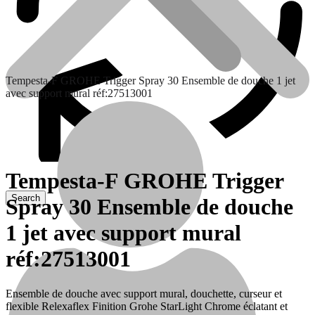
Tempesta-F GROHE Trigger Spray 30 Ensemble de douche 1 jet
avec support mural réf:27513001
Tempesta-F GROHE Trigger
Spray 30 Ensemble de douche
Contactez nous
1 jet avec support mural
réf:27513001
Ensemble de douche avec support mural, douchette, curseur et
flexible Relexaflex Finition Grohe StarLight Chrome éclatant et