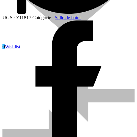
UGS :
Z11817
Catégorie :
Salle de bains
0
Wishlist