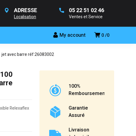
ADRESSE
05 22 51 02 46
Localisation
Ventes et Service
My account
0
0
et avec barre réf:26083002
 100
arre
100%
Remboursement
Garantie
xible Relexaflex
Assuré
Livraison