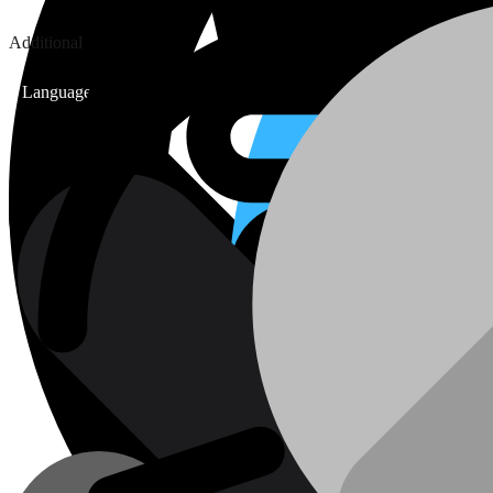
Additional
Language: