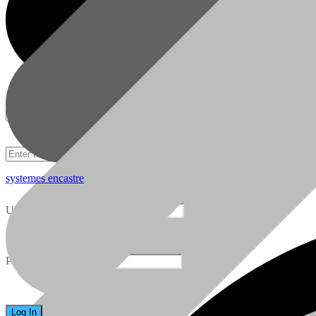
systemes encastre
05 22 51 02 46
FAQ
Username
Ventes et Service
FAQ
Password