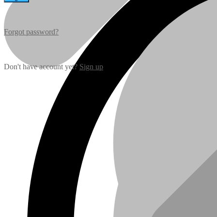
Forgot password?
Don't have account yet?
Sign up