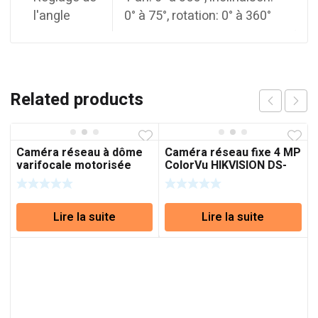
l'angle
0° à 75°, rotation: 0° à 360°
Related products
Caméra réseau à dôme
Caméra réseau fixe 4 MP
varifocale motorisée
ColorVu HIKVISION DS-
AcuSense 8 MP
2CD2T47G2-L
HIKVISION DS-
2CD2783G2-IZS
Lire la suite
Lire la suite