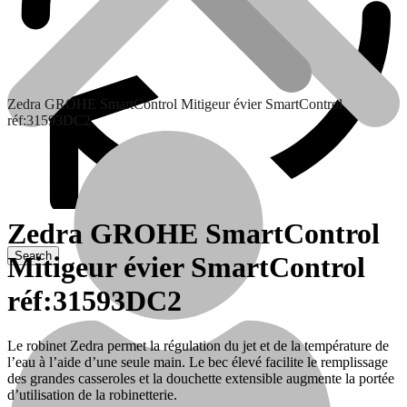
Zedra GROHE SmartControl Mitigeur évier SmartControl
réf:31593DC2
Zedra GROHE SmartControl
Mitigeur évier SmartControl
Contactez nous
réf:31593DC2
Le robinet Zedra permet la régulation du jet et de la température de
l’eau à l’aide d’une seule main. Le bec élevé facilite le remplissage
des grandes casseroles et la douchette extensible augmente la portée
d’utilisation de la robinetterie.