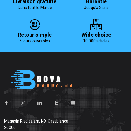
Livraison gratuite
Garantie
Dans tout le Maroc
Jusqu'à 2 ans
Retour simple
Wide choice
5 jours ouvrables
10 000 articles
Magasin
Riad salam, N9, Casablanca
20000