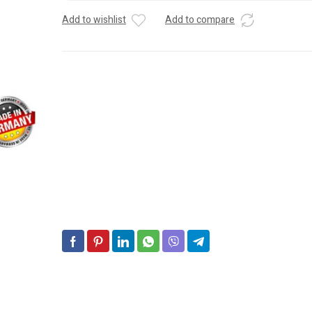
auto
Add to wishlist
Add to compare
S5008
12V
77Ah
/
780
BOSCH
L3