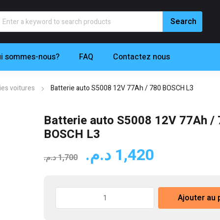
i sommes-nous?
FAQ
Contactez nous
ies voitures
Batterie auto S5008 12V 77Ah / 780 BOSCH L3
Batterie auto S5008 12V 77Ah /
BOSCH L3
Le
Le
د.م.
1,420
د.م.
1,700
prix
prix
initial
actuel
quantité
était :
est :
Ajouter au 
de
1,
1,700 د.م..
Batterie