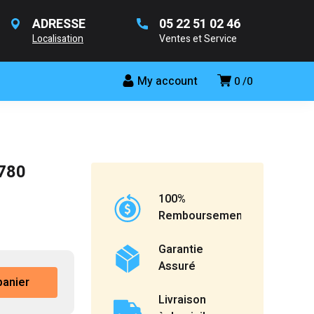
ADRESSE
05 22 51 02 46
Localisation
Ventes et Service
My account
0
0
 780
100%
Remboursement
Garantie
Assuré
panier
Livraison
420 د.م..