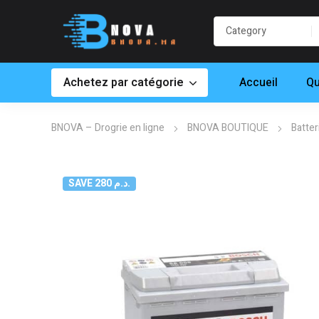
Achetez par catégorie
Accueil
Qu
BNOVA – Drogrie en ligne
BNOVA BOUTIQUE
Batter
SAVE 280 د.م.