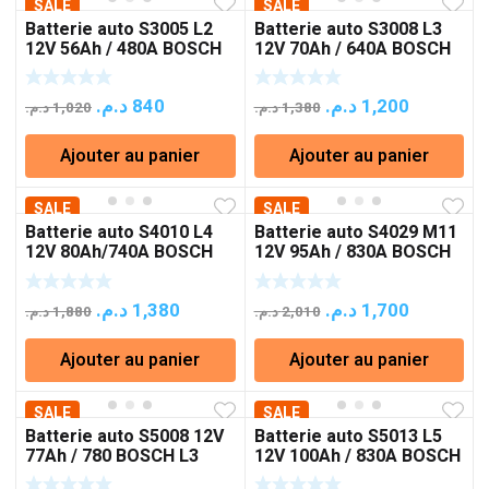
SALE
1,600 د.م..
1,300 د.م..
SALE
1,100 د.م..
780 د.م..
Batterie auto S3005 L2
Batterie auto S3008 L3
12V 56Ah / 480A BOSCH
12V 70Ah / 640A BOSCH
Le
Le
Le
Le
د.م.
840
د.م.
1,200
د.م.
1,020
د.م.
1,380
prix
prix
prix
prix
Ajouter au panier
Ajouter au panier
initial
actuel
initial
actuel
était :
est :
était :
est :
SALE
1,020 د.م..
840 د.م..
SALE
1,380 د.م..
1,
Batterie auto S4010 L4
Batterie auto S4029 M11
12V 80Ah/740A BOSCH
12V 95Ah / 830A BOSCH
Le
Le
Le
Le
د.م.
1,380
د.م.
1,700
د.م.
1,880
د.م.
2,010
prix
prix
prix
prix
Ajouter au panier
Ajouter au panier
initial
actuel
initial
actuel
était :
est :
était :
est :
SALE
1,880 د.م..
1,380 د.م..
SALE
2,010 د.م..
1,
Batterie auto S5008 12V
Batterie auto S5013 L5
77Ah / 780 BOSCH L3
12V 100Ah / 830A BOSCH