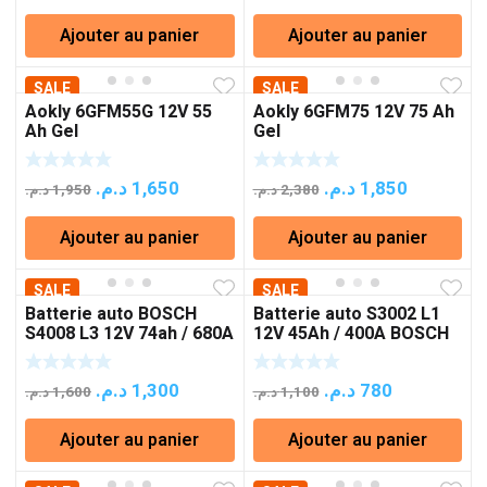
prix
prix
prix
prix
Ajouter au panier
Ajouter au panier
initial
actuel
initial
actuel
était :
est :
était :
est :
SALE
1,550 د.م..
1,200 د.م..
SALE
1,600 د.م..
1,
Aokly 6GFM55G 12V 55
Aokly 6GFM75 12V 75 Ah
Ah Gel
Gel
Le
Le
Le
Le
د.م.
1,650
د.م.
1,850
د.م.
1,950
د.م.
2,380
prix
prix
prix
prix
Ajouter au panier
Ajouter au panier
initial
actuel
initial
actuel
était :
est :
était :
est :
SALE
1,950 د.م..
1,650 د.م..
SALE
2,380 د.م..
1,
Batterie auto BOSCH
Batterie auto S3002 L1
S4008 L3 12V 74ah / 680A
12V 45Ah / 400A BOSCH
Le
Le
Le
Le
د.م.
1,300
د.م.
780
د.م.
1,600
د.م.
1,100
prix
prix
prix
prix
Ajouter au panier
Ajouter au panier
initial
actuel
initial
actuel
était :
est :
était :
est :