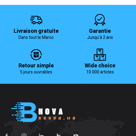
Livraison gratuite
Garantie
Dans tout le Maroc
Jusqu'à 2 ans
Retour simple
Wide choice
5 jours ouvrables
10 000 articles