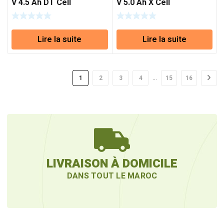
V 4.5 Ah DT Cell
V 5.0 Ah X Cell
Lire la suite
Lire la suite
…
1
2
3
4
15
16
LIVRAISON À DOMICILE
DANS TOUT LE MAROC