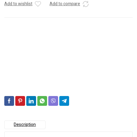
190
Add to wishlist
Add to compare
12V
190Ah
Description