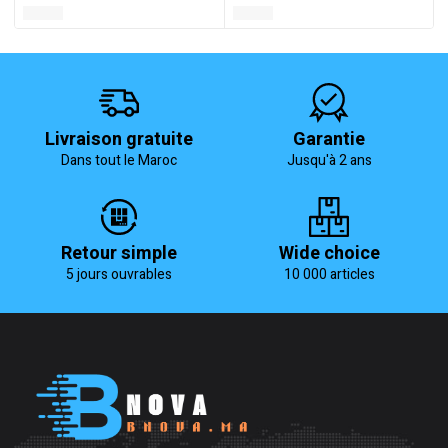
Livraison gratuite
Garantie
Dans tout le Maroc
Jusqu'à 2 ans
Retour simple
Wide choice
5 jours ouvrables
10 000 articles