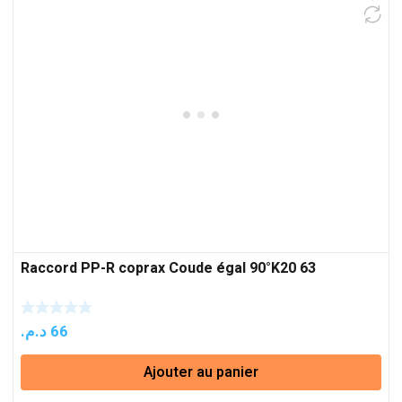
Raccord PP-R coprax Coude égal 90°K20 63
د.م.
66
Ajouter au panier