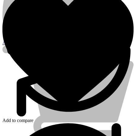
24V-
5A
Connecteur
XLR
Account
Add to compare