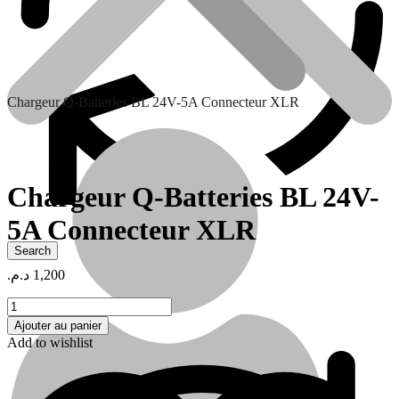
Chargeur Q-Batteries BL 24V-5A Connecteur XLR
Chargeur Q-Batteries BL 24V-
5A Connecteur XLR
Contactez nous
د.م.
1,200
quantité
de
Ajouter au panier
Chargeur
Add to wishlist
Q-
Batteries
BL