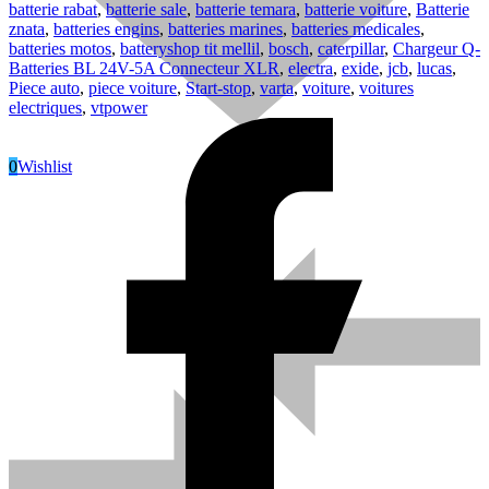
batterie rabat
,
batterie sale
,
batterie temara
,
batterie voiture
,
Batterie
znata
,
batteries engins
,
batteries marines
,
batteries medicales
,
batteries motos
,
batteryshop tit mellil
,
bosch
,
caterpillar
,
Chargeur Q-
Batteries BL 24V-5A Connecteur XLR
,
electra
,
exide
,
jcb
,
lucas
,
Piece auto
,
piece voiture
,
Start-stop
,
varta
,
voiture
,
voitures
electriques
,
vtpower
0
Wishlist