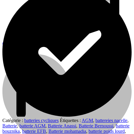
0
0
Cart
Catégorie :
batteries cycliques
Étiquettes :
AGM
,
battereies nacelle
,
Batterie
,
batterie AGM
,
Batterie Anassi
,
Batterie Bernoussi
,
batterie
bouznika
,
batterie EFB
,
Batterie mohamadia
,
batterie poids lourd
,