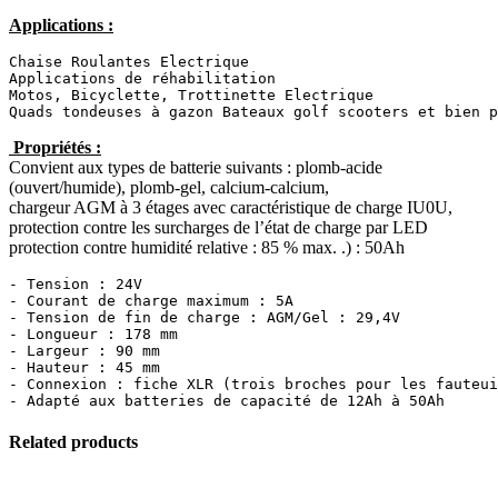
Applications :
Chaise Roulantes Electrique 

Applications de réhabilitation

Motos, Bicyclette, Trottinette Electrique

Quads tondeuses à gazon Bateaux golf scooters et bien p
Propriétés :
Convient aux types de batterie suivants : plomb-acide
(ouvert/humide), plomb-gel, calcium-calcium,
chargeur AGM à 3 étages avec caractéristique de charge IU0U,
protection contre les surcharges de l’état de charge par LED
protection contre humidité relative : 85 % max. .) : 50Ah
- Tension : 24V

- Courant de charge maximum : 5A

- Tension de fin de charge : AGM/Gel : 29,4V

- Longueur : 178 mm

- Largeur : 90 mm

- Hauteur : 45 mm

- Connexion : fiche XLR (trois broches pour les fauteui
- Adapté aux batteries de capacité de 12Ah à 50Ah
Related products