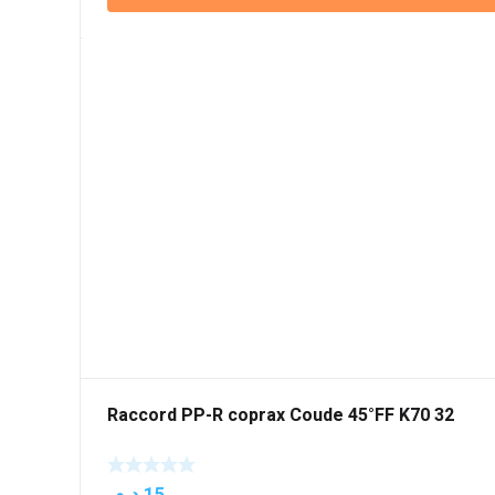
Raccord PP-R coprax Coude 45°FF K70 32
د.م.
15