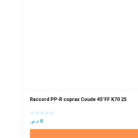
Raccord PP-R coprax Coude 45°FF K70 25
د.م.
8