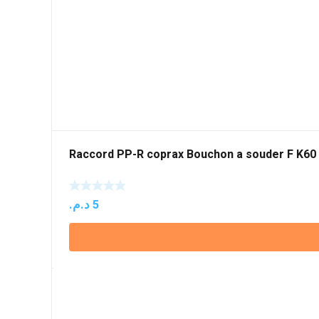
Raccord PP-R coprax Bouchon a souder F K60
د.م.
5