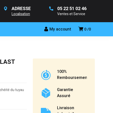
ADRESSE
05 22 51 02 46
Localisation
Ventes et Service
My account
0
0
PLAST
100%
Remboursement
Garantie
chéité du tuyau
Assuré
Livraison