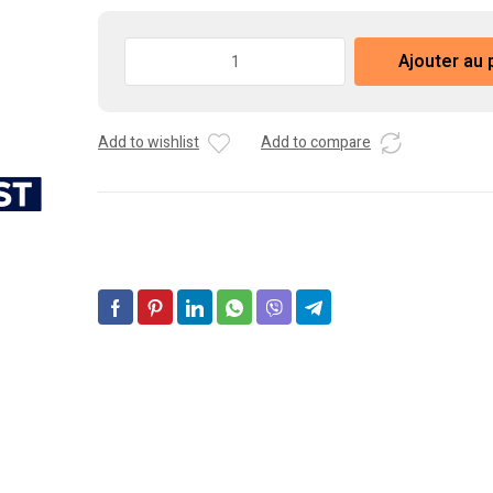
quantité
Ajouter au 
de
Coude
PVC
Add to wishlist
Add to compare
F/F
45°
Ø40
FERROPLAST