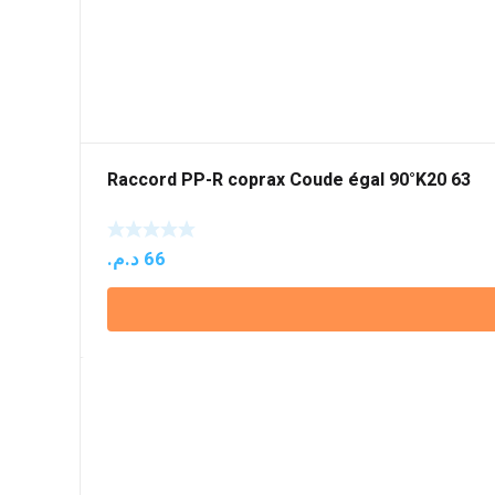
Raccord PP-R coprax Coude égal 90°K20 63
د.م.
66