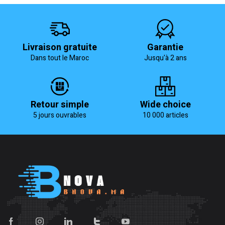
Livraison gratuite
Garantie
Dans tout le Maroc
Jusqu'à 2 ans
Retour simple
Wide choice
5 jours ouvrables
10 000 articles