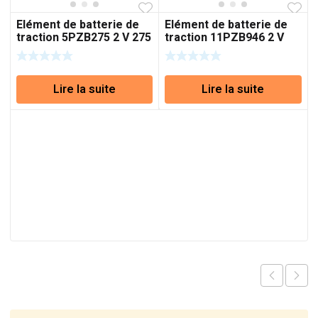
Elément de batterie de
Elément de batterie de
traction 5PZB275 2 V 275
traction 11PZB946 2 V
Ah (C5)
946 Ah (C5)
Lire la suite
Lire la suite