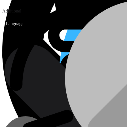
Additional
Language: