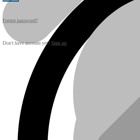
Forgot password?
Don't have account yet?
Sign up