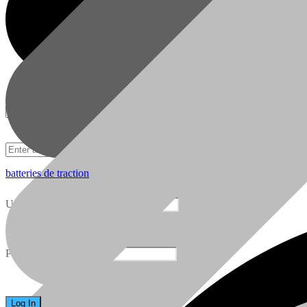
batteries de traction
05 22 51 02 46
FAQ
Username
Ventes et Service
FAQ
Password