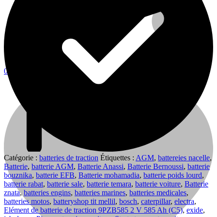
0
0
Cart
Catégorie :
batteries de traction
Étiquettes :
AGM
,
battereies nacelle
,
Batterie
,
batterie AGM
,
Batterie Anassi
,
Batterie Bernoussi
,
batterie
bouznika
,
batterie EFB
,
Batterie mohamadia
,
batterie poids lourd
,
batterie rabat
,
batterie sale
,
batterie temara
,
batterie voiture
,
Batterie
znata
,
batteries engins
,
batteries marines
,
batteries medicales
,
batteries motos
,
batteryshop tit mellil
,
bosch
,
caterpillar
,
electra
,
Elément de batterie de traction 9PZB585 2 V 585 Ah (C5)
,
exide
,