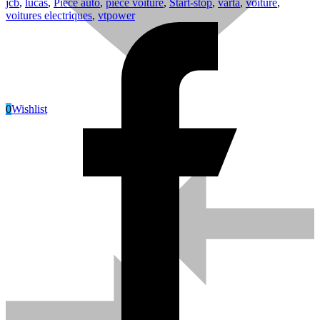
jcb
,
lucas
,
Piece auto
,
piece voiture
,
Start-stop
,
varta
,
voiture
,
voitures electriques
,
vtpower
0
Wishlist