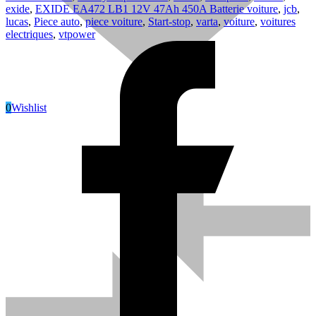
exide
,
EXIDE EA472 LB1 12V 47Ah 450A Batterie voiture
,
jcb
,
lucas
,
Piece auto
,
piece voiture
,
Start-stop
,
varta
,
voiture
,
voitures
electriques
,
vtpower
0
Wishlist