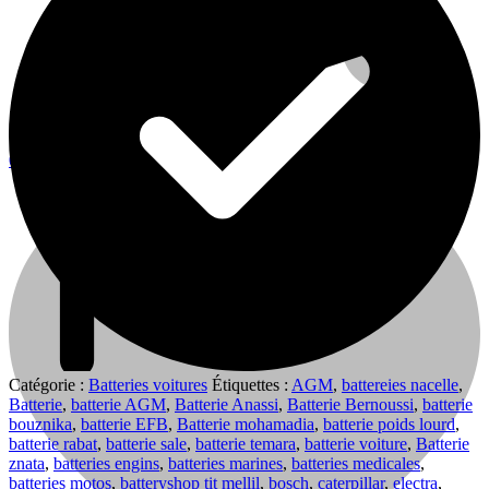
0
0
Cart
Catégorie :
Batteries voitures
Étiquettes :
AGM
,
battereies nacelle
,
Batterie
,
batterie AGM
,
Batterie Anassi
,
Batterie Bernoussi
,
batterie
bouznika
,
batterie EFB
,
Batterie mohamadia
,
batterie poids lourd
,
batterie rabat
,
batterie sale
,
batterie temara
,
batterie voiture
,
Batterie
znata
,
batteries engins
,
batteries marines
,
batteries medicales
,
batteries motos
,
batteryshop tit mellil
,
bosch
,
caterpillar
,
electra
,